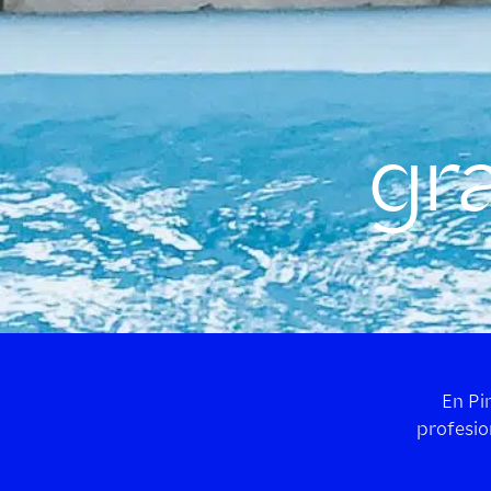
gra
En Pi
profesio