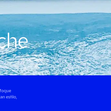
lche
foque
n estilo,