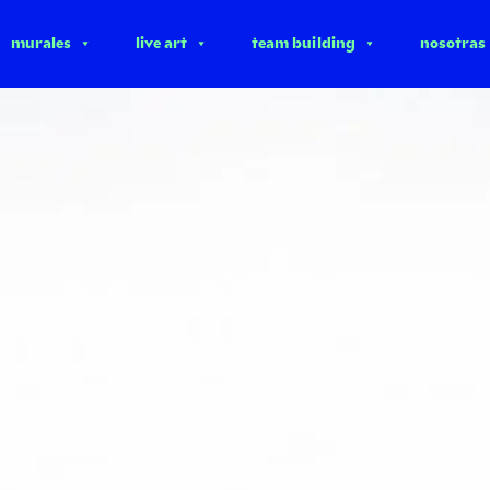
murales
live art
team building
nosotras