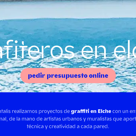
fiteros en e
pedir presupuesto online
ntalis realizamos proyectos de
graffiti en Elche
con un en
nal, de la mano de artistas urbanos y muralistas que aporta
técnica y creatividad a cada pared.