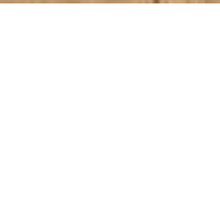
transforma tus
espacios con
nuestros grafiteros
profesionales